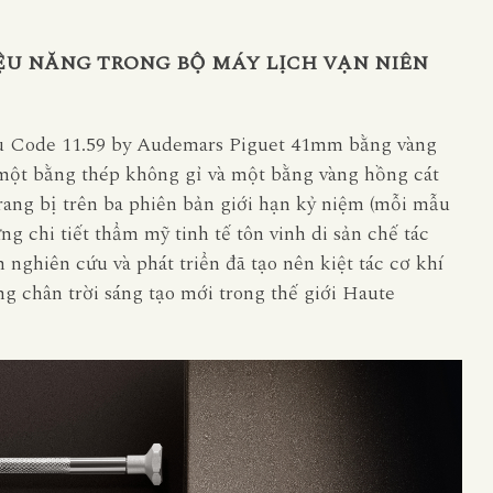
ỆU NĂNG TRONG BỘ MÁY LỊCH VẠN NIÊN
mẫu Code 11.59 by Audemars Piguet 41mm bằng vàng
 một bằng thép không gỉ và một bằng vàng hồng cát
rang bị trên ba phiên bản giới hạn kỷ niệm (mỗi mẫu
ng chi tiết thẩm mỹ tinh tế tôn vinh di sản chế tác
hiên cứu và phát triển đã tạo nên kiệt tác cơ khí
g chân trời sáng tạo mới trong thế giới Haute