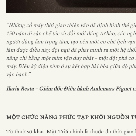
“Những cỗ máy thời gian thiên văn đã định hình thế g
150 năm di sản chế tác và đổi mới đáng tự hào, các ngh
người dùng làm trọng tâm, tạo nên một cơ chế lịch vạn
làm được điều này, đội ngũ đã phát minh ra một hệ thố
năng chỉ bằng một núm vặn duy nhất – một đột phá cơ kh
máy. Điều kỳ diệu nằm ở sự kết hợp hài hòa giữa độ phứ
vận hành.”
Ilaria Resta – Giám đốc Điều hành Audemars Piguet ch
_____
MỘT CHỨC NĂNG PHỨC TẠP KHỞI NGUỒN T
Từ thuở sơ khai, Mặt Trời chính là thước đo thời gian