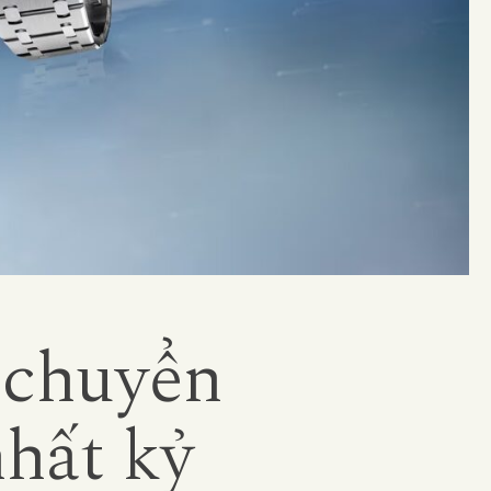
 chuyển
nhất kỷ