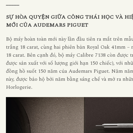
_____
SỰ HÒA QUYỆN GIỮA CÔNG THÁI HỌC VÀ HI
MỚI CỦA AUDEMARS PIGUET
Bộ máy hoàn toàn mới này lần đầu tiên ra mắt trên 
trắng 18 carat, cùng hai phiên bản Royal Oak 41mm –
18 carat. Bên cạnh đó, bộ máy Calibre 7138 còn được t
được sản xuất với số lượng giới hạn 150 chiếc), với nhữ
đồng hồ suốt 150 năm của Audemars Piguet. Năm năm ng
này, được bảo hộ bởi năm bằng sáng chế và mở ra nhữn
Horlogerie.