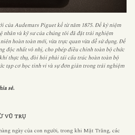
iới của Audemars Piguet kể từ năm 1875. Để kỷ niệm
ệ nhân và kỹ sư của chúng tôi đã đặt trải nghiệm
 niên hoàn toàn mới, vừa trực quan vừa dễ sử dụng. Để
ng độc nhất vô nhị, cho phép điều chỉnh toàn bộ chức
í thực thụ, đòi hỏi phải tái cấu trúc hoàn toàn bộ
c tạp cơ học tinh vi và sự đơn giản trong trải nghiệm
ia sẻ.
Ừ VŨ TRỤ
 hàng ngày của con người, trong khi Mặt Trăng, các