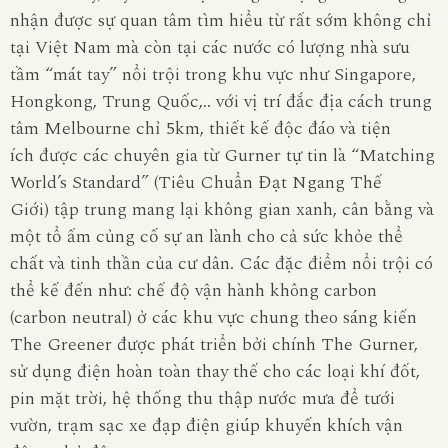
nhận được sự quan tâm tìm hiểu từ rất sớm không chỉ
tại Việt Nam mà còn tại các nước có lượng nhà sưu
tầm “mát tay” nổi trội trong khu vực như Singapore,
Hongkong, Trung Quốc,.. với vị trí đắc địa cách trung
tâm Melbourne chỉ 5km, thiết kế độc đáo và tiện
ích
được các chuyên gia từ Gurner tự tin là “Matching
World’s Standard” (Tiêu Chuẩn Đạt Ngang Thế
Giới)
tập trung
mang
lại không gian xanh, cân bằng và
một tổ ấm củng cố sự an lành cho cả sức khỏe thể
chất và tinh thần của cư dân. Các đặc điểm nổi trội có
thể kế đến như: chế độ vận hành không carbon
(carbon neutral) ở các khu vực chung theo sáng kiến
The Greener được phát triển bởi chính The
Gurner
,
sử dụng điện hoàn toàn thay thế cho các loại khí đốt,
pin mặt trời, hệ thống thu thập nước mưa để tưới
vườn, trạm sạc xe đạp điện giúp khuyến khích vận