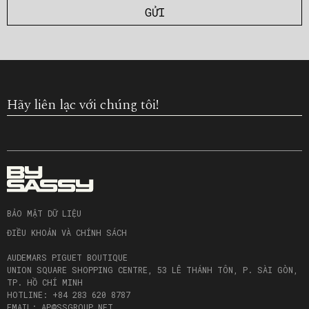
Hãy liên lạc với chúng tôi!
BẢO MẬT DỮ LIỆU
ĐIỀU KHOẢN VÀ CHÍNH SÁCH
AUDEMARS PIGUET BOUTIQUE
UNION SQUARE SHOPPING CENTRE, 53 LÊ THÁNH TÔN, P. SÀI GÒN,
TP. HỒ CHÍ MINH
HOTLINE: +84 283 620 8787
EMAIL: AP@SSGROUP.NET