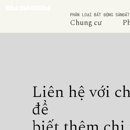
PHÂN LOẠI BẤT ĐỘNG SẢN
ĐẤT
Chung cư
P
Liên hệ với c
để
biết thêm chi 