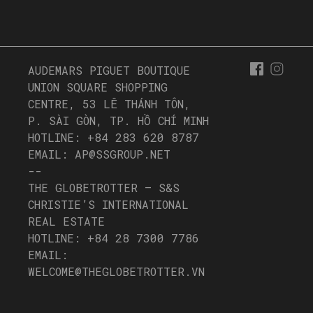
AUDEMARS PIGUET BOUTIQUE
UNION SQUARE SHOPPING
CENTRE, 53 LÊ THÁNH TÔN,
P. SÀI GÒN, TP. HỒ CHÍ MINH
HOTLINE: +84 283 620 8787
EMAIL: AP@SSGROUP.NET
--
THE GLOBETROTTER – S&S
CHRISTIE’S INTERNATIONAL
REAL ESTATE
HOTLINE: +84 28 7300 7786
EMAIL:
WELCOME@THEGLOBETROTTER.VN