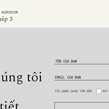
 NƯỚC
ROOM
háp
3
TÊN CỦA BẠN
húng tôi
EMAIL CỦA BẠN
TÔI ĐANG QUAN TÂM ĐẾN
BẤT
tiết.