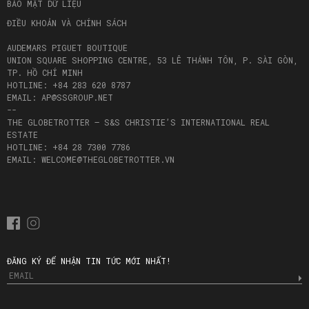
BẢO MẬT DỮ LIỆU
ĐIỀU KHOẢN VÀ CHÍNH SÁCH
AUDEMARS PIGUET BOUTIQUE
UNION SQUARE SHOPPING CENTRE, 53 LÊ THÁNH TÔN, P. SÀI GÒN,
TP. HỒ CHÍ MINH
HOTLINE: +84 283 620 8787
EMAIL: AP@SSGROUP.NET
--
THE GLOBETROTTER – S&S CHRISTIE’S INTERNATIONAL REAL
ESTATE
HOTLINE: +84 28 7300 7786
EMAIL: WELCOME@THEGLOBETROTTER.VN
ĐĂNG KÝ ĐỂ NHẬN TIN TỨC MỚI NHẤT!