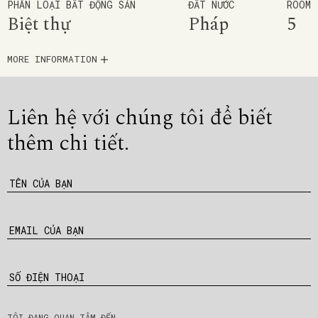
PHÂN LOẠI BẤT ĐỘNG SẢN
ĐẤT NƯỚC
ROOM
Biệt thự
Pháp
5
MORE INFORMATION
Liên hệ với chúng tôi để
biết
thêm chi tiết.
TÊN CỦA BẠN
EMAIL CỦA BẠN
SỐ ĐIỆN THOẠI
TÔI ĐANG QUAN TÂM ĐẾN