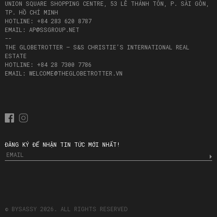
UNION SQUARE SHOPPING CENTRE, 53 LÊ THÁNH TÔN, P. SÀI GÒN,
TP. HỒ CHÍ MINH
HOTLINE: +84 283 620 8787
EMAIL: AP@SSGROUP.NET
--
THE GLOBETROTTER – S&S CHRISTIE’S INTERNATIONAL REAL
ESTATE
HOTLINE: +84 28 7300 7786
EMAIL: WELCOME@THEGLOBETROTTER.VN
ĐĂNG KÝ ĐỂ NHẬN TIN TỨC MỚI NHẤT!
© BYSASSY 2026. ALL RIGHTS RESERVED