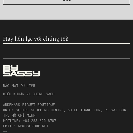
Hãy liên lạc với chúng tôi!
BẢO MẬT DỮ LIỆU
ĐIỀU KHOẢN VÀ CHÍNH SÁCH
AUDEMARS PIGUET BOUTIQUE
UNION SQUARE SHOPPING CENTRE, 53 LÊ THÁNH TÔN, P. SÀI GÒN,
TP. HỒ CHÍ MINH
HOTLINE: +84 283 620 8787
EMAIL: AP@SSGROUP.NET
--