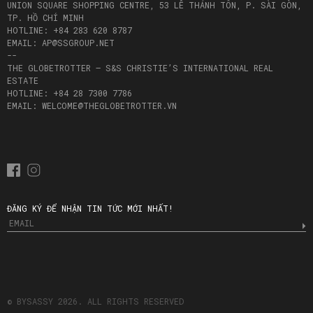
UNION SQUARE SHOPPING CENTRE, 53 LÊ THÁNH TÔN, P. SÀI GÒN,
TP. HỒ CHÍ MINH
HOTLINE: +84 283 620 8787
EMAIL: AP@SSGROUP.NET
--
THE GLOBETROTTER – S&S CHRISTIE’S INTERNATIONAL REAL
ESTATE
HOTLINE: +84 28 7300 7786
EMAIL: WELCOME@THEGLOBETROTTER.VN
ĐĂNG KÝ ĐỂ NHẬN TIN TỨC MỚI NHẤT!
© BYSASSY 2026. ALL RIGHTS RESERVED