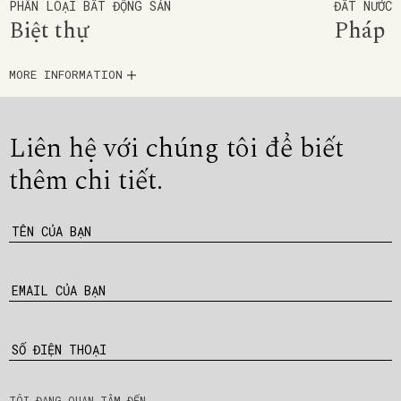
PHÂN LOẠI BẤT ĐỘNG SẢN
ĐẤT NƯỚC
Biệt thự
Pháp
MORE INFORMATION
Liên hệ với chúng tôi để
biết
thêm chi tiết.
TÊN CỦA BẠN
EMAIL CỦA BẠN
SỐ ĐIỆN THOẠI
TÔI ĐANG QUAN TÂM ĐẾN