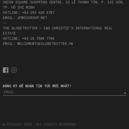
UNION SQUARE SHOPPING CENTRE, 53 LÊ THÁNH TÔN, P. SÀI GÒN,
TP. HỒ CHÍ MINH
HOTLINE: +84 283 620 8787
EMAIL: AP@SSGROUP.NET
--
THE GLOBETROTTER – S&S CHRISTIE’S INTERNATIONAL REAL
ESTATE
HOTLINE: +84 28 7300 7786
EMAIL: WELCOME@THEGLOBETROTTER.VN
ĐĂNG KÝ ĐỂ NHẬN TIN TỨC MỚI NHẤT!
© BYSASSY 2026. ALL RIGHTS RESERVED