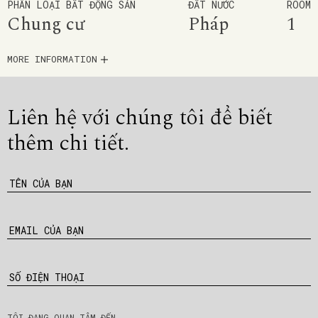
PHÂN LOẠI BẤT ĐỘNG SẢN
ĐẤT NƯỚC
ROOM
Chung cư
Pháp
1
MORE INFORMATION
Liên hệ với chúng tôi để
biết
thêm chi tiết.
TÊN CỦA BẠN
EMAIL CỦA BẠN
SỐ ĐIỆN THOẠI
TÔI ĐANG QUAN TÂM ĐẾN