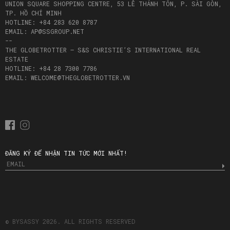
UNION SQUARE SHOPPING CENTRE, 53 LÊ THÁNH TÔN, P. SÀI GÒN,
TP. HỒ CHÍ MINH
HOTLINE: +84 283 620 8787
EMAIL: AP@SSGROUP.NET
--
THE GLOBETROTTER – S&S CHRISTIE’S INTERNATIONAL REAL
ESTATE
HOTLINE: +84 28 7300 7786
EMAIL: WELCOME@THEGLOBETROTTER.VN
ĐĂNG KÝ ĐỂ NHẬN TIN TỨC MỚI NHẤT!
© BYSASSY 2026. ALL RIGHTS RESERVED