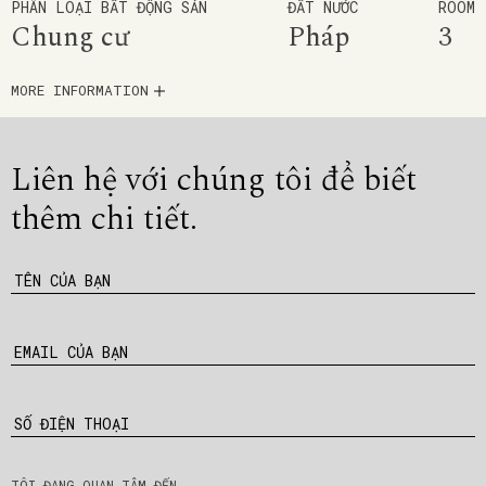
PHÂN LOẠI BẤT ĐỘNG SẢN
ĐẤT NƯỚC
ROOM
Chung cư
Pháp
3
MORE INFORMATION
Liên hệ với chúng tôi để
biết
thêm chi tiết.
TÊN CỦA BẠN
EMAIL CỦA BẠN
SỐ ĐIỆN THOẠI
TÔI ĐANG QUAN TÂM ĐẾN