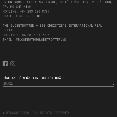
UNION SQUARE SHOPPING CENTRE, 53 LÊ THÁNH TÔN, P. SÀI GÒN,
TP. HỒ CHÍ MINH
HOTLINE: +84 283 620 8787
EMAIL: AP@SSGROUP.NET
--
THE GLOBETROTTER – S&S CHRISTIE’S INTERNATIONAL REAL
ESTATE
HOTLINE: +84 28 7300 7786
EMAIL: WELCOME@THEGLOBETROTTER.VN
ĐĂNG KÝ ĐỂ NHẬN TIN TỨC MỚI NHẤT!
© BYSASSY 2026. ALL RIGHTS RESERVED