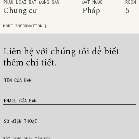
PHÂN LOẠI BẤT ĐỘNG SẢN
ĐẤT NƯỚC
ROOM
Chung cư
Pháp
5
MORE INFORMATION
Liên hệ với chúng tôi để
biết
thêm chi tiết.
TÊN CỦA BẠN
EMAIL CỦA BẠN
SỐ ĐIỆN THOẠI
TÔI ĐANG QUAN TÂM ĐẾN