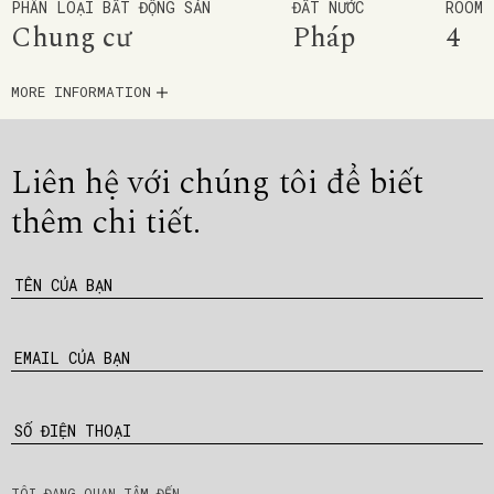
PHÂN LOẠI BẤT ĐỘNG SẢN
ĐẤT NƯỚC
ROOM
Chung cư
Pháp
4
MORE INFORMATION
Liên hệ với chúng tôi để
biết
thêm chi tiết.
TÊN CỦA BẠN
EMAIL CỦA BẠN
SỐ ĐIỆN THOẠI
TÔI ĐANG QUAN TÂM ĐẾN