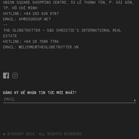
UNION SQUARE SHOPPING CENTRE, 53 LÊ THÁNH TÔN, P. SÀI GÒN,
TP. HỒ CHÍ MINH
HOTLINE: +84 283 620 8787
EMAIL: AP@SSGROUP.NET
--
THE GLOBETROTTER – S&S CHRISTIE’S INTERNATIONAL REAL
ESTATE
HOTLINE: +84 28 7300 7786
EMAIL: WELCOME@THEGLOBETROTTER.VN
ĐĂNG KÝ ĐỂ NHẬN TIN TỨC MỚI NHẤT!
© BYSASSY 2026. ALL RIGHTS RESERVED