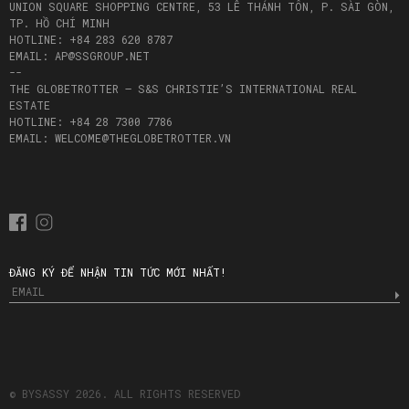
UNION SQUARE SHOPPING CENTRE, 53 LÊ THÁNH TÔN, P. SÀI GÒN,
TP. HỒ CHÍ MINH
HOTLINE: +84 283 620 8787
EMAIL: AP@SSGROUP.NET
--
THE GLOBETROTTER – S&S CHRISTIE’S INTERNATIONAL REAL
ESTATE
HOTLINE: +84 28 7300 7786
EMAIL: WELCOME@THEGLOBETROTTER.VN
ĐĂNG KÝ ĐỂ NHẬN TIN TỨC MỚI NHẤT!
© BYSASSY 2026. ALL RIGHTS RESERVED