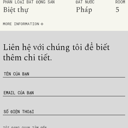
PHÂN LOẠI BẤT ĐỘNG SẢN
ĐẤT NƯỚC
ROOM
Biệt thự
Pháp
5
MORE INFORMATION
Liên hệ với chúng tôi để
biết
thêm chi tiết.
TÊN CỦA BẠN
EMAIL CỦA BẠN
SỐ ĐIỆN THOẠI
TÔI ĐANG QUAN TÂM ĐẾN