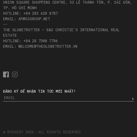
UNION SQUARE SHOPPING CENTRE, 53 LÊ THÁNH TÔN, P. SÀI GÒN,
TP. HỒ CHÍ MINH
HOTLINE: +84 283 620 8787
EMAIL: AP@SSGROUP.NET
--
THE GLOBETROTTER – S&S CHRISTIE’S INTERNATIONAL REAL
ESTATE
HOTLINE: +84 28 7300 7786
EMAIL: WELCOME@THEGLOBETROTTER.VN
ĐĂNG KÝ ĐỂ NHẬN TIN TỨC MỚI NHẤT!
© BYSASSY 2026. ALL RIGHTS RESERVED