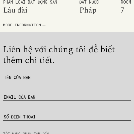
PHÂN LOẠI BẤT ĐỘNG SẢN
ĐẤT NƯỚC
ROOM
Lâu đài
Pháp
7
MORE INFORMATION
Liên hệ với chúng tôi để
biết
thêm chi tiết.
TÊN CỦA BẠN
EMAIL CỦA BẠN
SỐ ĐIỆN THOẠI
TÔI ĐANG QUAN TÂM ĐẾN