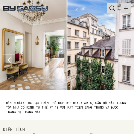
BÊN NGOÀI: TỌA LẠC TRÊN PHỐ RUE DES BEAUX-ARTS, CĂN HỘ NẰM TRONG
TÒA NHÀ CỔ KÍNH TỪ THẾ KỶ 19 VỚI MẶT TIỀN SANG TRỌNG VÀ ĐƯỢC
TRANG BỊ THANG MÁY.
DIỆN TÍCH