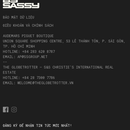
BẢO MẬT DỮ LIỆU
ĐIỀU KHOẢN VÀ CHÍNH SÁCH
AUDEMARS PIGUET BOUTIQUE
UNION SQUARE SHOPPING CENTRE, 53 LÊ THÁNH TÔN, P. SÀI GÒN,
TP. HỒ CHÍ MINH
HOTLINE: +84 283 620 8787
EMAIL: AP@SSGROUP.NET
--
THE GLOBETROTTER – S&S CHRISTIE’S INTERNATIONAL REAL
ESTATE
HOTLINE: +84 28 7300 7786
EMAIL: WELCOME@THEGLOBETROTTER.VN
ĐĂNG KÝ ĐỂ NHẬN TIN TỨC MỚI NHẤT!