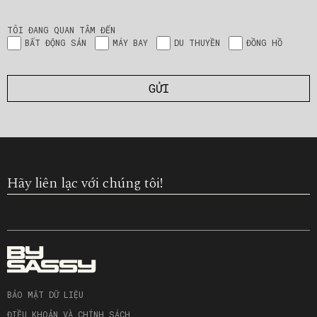
TÔI ĐANG QUAN TÂM ĐẾN
BẤT ĐỘNG SẢN
MÁY BAY
DU THUYỀN
ĐỒNG HỒ
Hãy liên lạc với chúng tôi!
BẢO MẬT DỮ LIỆU
ĐIỀU KHOẢN VÀ CHÍNH SÁCH