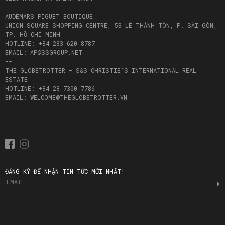
AUDEMARS PIGUET BOUTIQUE
UNION SQUARE SHOPPING CENTRE, 53 LÊ THÁNH TÔN, P. SÀI GÒN,
TP. HỒ CHÍ MINH
HOTLINE: +84 283 620 8787
EMAIL: AP@SSGROUP.NET
--
THE GLOBETROTTER – S&S CHRISTIE’S INTERNATIONAL REAL
ESTATE
HOTLINE: +84 28 7300 7786
EMAIL: WELCOME@THEGLOBETROTTER.VN
ĐĂNG KÝ ĐỂ NHẬN TIN TỨC MỚI NHẤT!