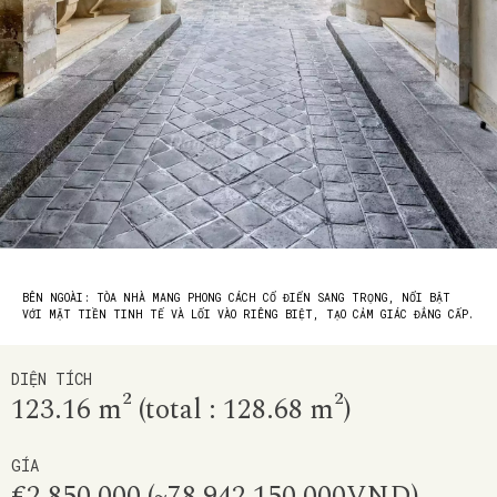
BÊN NGOÀI: TÒA NHÀ MANG PHONG CÁCH CỔ ĐIỂN SANG TRỌNG, NỔI BẬT
VỚI MẶT TIỀN TINH TẾ VÀ LỐI VÀO RIÊNG BIỆT, TẠO CẢM GIÁC ĐẲNG CẤP.
DIỆN TÍCH
123.16 m² (total : 128.68 m²)
GÍA
€2,850,000 (~78,942,150,000VND)