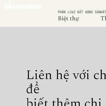
PHÂN LOẠI BẤT ĐỘNG SẢN
ĐẤ
Biệt thự
T
Liên hệ với c
để
biết thêm chi 