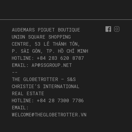
AUDEMARS PIGUET BOUTIQUE
UNION SQUARE SHOPPING
CENTRE, 53 LÊ THÁNH TÔN,
P. SÀI GÒN, TP. HỒ CHÍ MINH
HOTLINE: +84 283 620 8787
EMAIL: AP@SSGROUP.NET
--
THE GLOBETROTTER – S&S
CHRISTIE’S INTERNATIONAL
REAL ESTATE
HOTLINE: +84 28 7300 7786
EMAIL:
WELCOME@THEGLOBETROTTER.VN