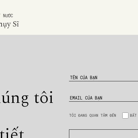
T NƯỚC
hụy Sĩ
TÊN CỦA BẠN
húng tôi
EMAIL CỦA BẠN
TÔI ĐANG QUAN TÂM ĐẾN
BẤT
tiết.