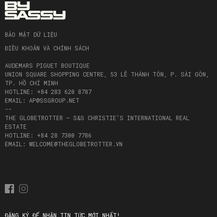
BẢO MẬT DỮ LIỆU
ĐIỀU KHOẢN VÀ CHÍNH SÁCH
AUDEMARS PIGUET BOUTIQUE
UNION SQUARE SHOPPING CENTRE, 53 LÊ THÁNH TÔN, P. SÀI GÒN,
TP. HỒ CHÍ MINH
HOTLINE: +84 283 620 8787
EMAIL: AP@SSGROUP.NET
--
THE GLOBETROTTER – S&S CHRISTIE’S INTERNATIONAL REAL
ESTATE
HOTLINE: +84 28 7300 7786
EMAIL: WELCOME@THEGLOBETROTTER.VN
ĐĂNG KÝ ĐỂ NHẬN TIN TỨC MỚI NHẤT!