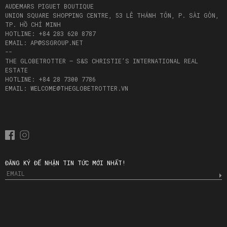
AUDEMARS PIGUET BOUTIQUE
UNION SQUARE SHOPPING CENTRE, 53 LÊ THÁNH TÔN, P. SÀI GÒN,
TP. HỒ CHÍ MINH
HOTLINE: +84 283 620 8787
EMAIL: AP@SSGROUP.NET
--
THE GLOBETROTTER – S&S CHRISTIE’S INTERNATIONAL REAL
ESTATE
HOTLINE: +84 28 7300 7786
EMAIL: WELCOME@THEGLOBETROTTER.VN
ĐĂNG KÝ ĐỂ NHẬN TIN TỨC MỚI NHẤT!