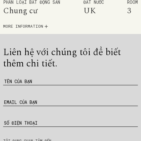
PHÂN LOẠI BẤT ĐỘNG SẢN
ĐẤT NƯỚC
ROOM
Chung cư
UK
3
MORE INFORMATION
Liên hệ với chúng tôi để
biết
thêm chi tiết.
TÊN CỦA BẠN
EMAIL CỦA BẠN
SỐ ĐIỆN THOẠI
TÔI ĐANG QUAN TÂM ĐẾN