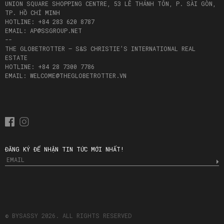
UNION SQUARE SHOPPING CENTRE, 53 LÊ THÁNH TÔN, P. SÀI GÒN,
TP. HỒ CHÍ MINH
HOTLINE: +84 283 620 8787
EMAIL: AP@SSGROUP.NET
--
THE GLOBETROTTER – S&S CHRISTIE’S INTERNATIONAL REAL
ESTATE
HOTLINE: +84 28 7300 7786
EMAIL: WELCOME@THEGLOBETROTTER.VN
ĐĂNG KÝ ĐỂ NHẬN TIN TỨC MỚI NHẤT!
© BYSASSY 2026. ALL RIGHTS RESERVED