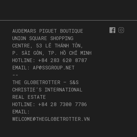
AUDEMARS PIGUET BOUTIQUE
UNION SQUARE SHOPPING
CENTRE, 53 LÊ THÁNH TÔN,
P. SÀI GÒN, TP. HỒ CHÍ MINH
HOTLINE: +84 283 620 8787
EMAIL: AP@SSGROUP.NET
--
THE GLOBETROTTER – S&S
CHRISTIE’S INTERNATIONAL
REAL ESTATE
HOTLINE: +84 28 7300 7786
EMAIL:
WELCOME@THEGLOBETROTTER.VN