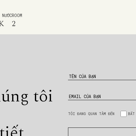
 NƯỚC
ROOM
K
2
TÊN CỦA BẠN
húng tôi
EMAIL CỦA BẠN
TÔI ĐANG QUAN TÂM ĐẾN
BẤT
tiết.