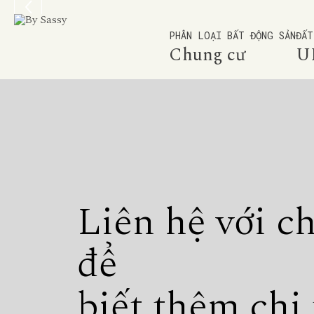
PHÂN LOẠI BẤT ĐỘNG SẢN
ĐẤT
Chung cư
U
Liên hệ với c
để
biết thêm chi 