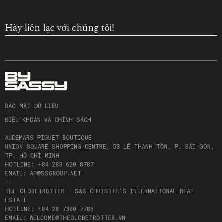
Hãy liên lạc với chúng tôi!
BẢO MẬT DỮ LIỆU
ĐIỀU KHOẢN VÀ CHÍNH SÁCH
AUDEMARS PIGUET BOUTIQUE
UNION SQUARE SHOPPING CENTRE, 53 LÊ THÁNH TÔN, P. SÀI GÒN,
TP. HỒ CHÍ MINH
HOTLINE: +84 283 620 8787
EMAIL: AP@SSGROUP.NET
--
THE GLOBETROTTER – S&S CHRISTIE’S INTERNATIONAL REAL
ESTATE
HOTLINE: +84 28 7300 7786
EMAIL: WELCOME@THEGLOBETROTTER.VN