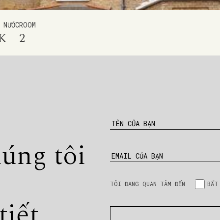
 NƯỚC
ROOM
K
2
TÊN CỦA BẠN
húng tôi
EMAIL CỦA BẠN
TÔI ĐANG QUAN TÂM ĐẾN
BẤT
tiết.