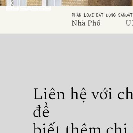
PHÂN LOẠI BẤT ĐỘNG SẢN
ĐẤT
Nhà Phố
U
Liên hệ với c
để
biết thêm chi 