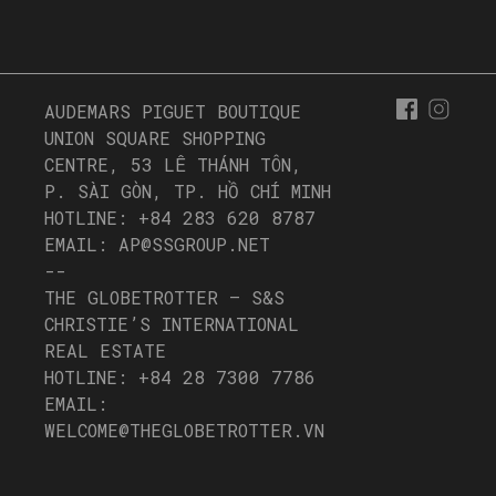
AUDEMARS PIGUET BOUTIQUE
UNION SQUARE SHOPPING
CENTRE, 53 LÊ THÁNH TÔN,
P. SÀI GÒN, TP. HỒ CHÍ MINH
HOTLINE: +84 283 620 8787
EMAIL: AP@SSGROUP.NET
--
THE GLOBETROTTER – S&S
CHRISTIE’S INTERNATIONAL
REAL ESTATE
HOTLINE: +84 28 7300 7786
EMAIL:
WELCOME@THEGLOBETROTTER.VN