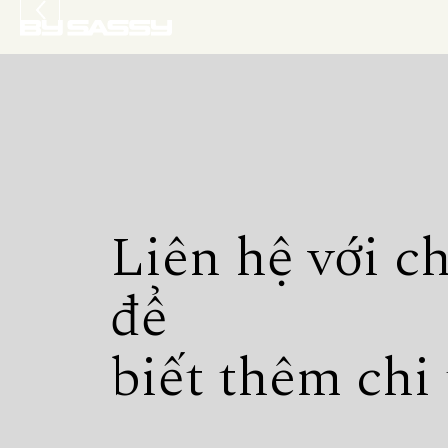
Liên hệ với c
để
biết thêm chi 