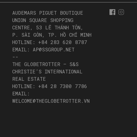
AUDEMARS PIGUET BOUTIQUE
UNION SQUARE SHOPPING
CENTRE, 53 LÊ THÁNH TÔN,
P. SÀI GÒN, TP. HỒ CHÍ MINH
HOTLINE: +84 283 620 8787
EMAIL: AP@SSGROUP.NET
--
THE GLOBETROTTER – S&S
CHRISTIE’S INTERNATIONAL
REAL ESTATE
HOTLINE: +84 28 7300 7786
EMAIL:
WELCOME@THEGLOBETROTTER.VN