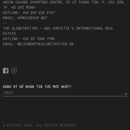
UNION SQUARE SHOPPING CENTRE, 53 LÊ THÁNH TÔN, P. SÀI GÒN,
TP. HỒ CHÍ MINH
HOTLINE: +84 283 620 8787
EMAIL: AP@SSGROUP.NET
--
THE GLOBETROTTER – S&S CHRISTIE’S INTERNATIONAL REAL
ESTATE
HOTLINE: +84 28 7300 7786
EMAIL: WELCOME@THEGLOBETROTTER.VN
ĐĂNG KÝ ĐỂ NHẬN TIN TỨC MỚI NHẤT!
© BYSASSY 2026. ALL RIGHTS RESERVED