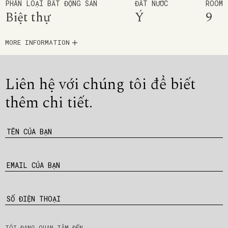
PHÂN LOẠI BẤT ĐỘNG SẢN
ĐẤT NƯỚC
ROOM
Biệt thự
Ý
9
MORE INFORMATION
Liên hệ với chúng tôi để
biết
thêm chi tiết.
TÊN CỦA BẠN
EMAIL CỦA BẠN
SỐ ĐIỆN THOẠI
TÔI ĐANG QUAN TÂM ĐẾN