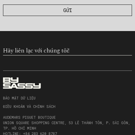
Hãy liên lạc với chúng tôi!
BẢO MẬT DỮ LIỆU
ĐIỀU KHOẢN VÀ CHÍNH SÁCH
AUDEMARS PIGUET BOUTIQUE
UNION SQUARE SHOPPING CENTRE, 53 LÊ THÁNH TÔN, P. SÀI GÒN,
TP. HỒ CHÍ MINH
HOTLINE: +84 283 620 8787