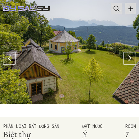
PHÂN LOẠI BẤT ĐỘNG SẢN
ĐẤT NƯỚC
ROOM
Biệt thự
Ý
7