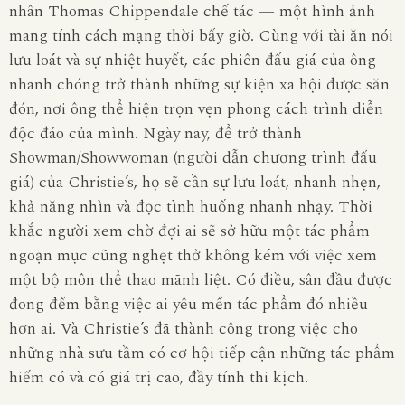
nhân Thomas Chippendale chế tác — một hình ảnh
mang tính cách mạng thời bấy giờ. Cùng với tài ăn nói
lưu loát và sự nhiệt huyết, các phiên đấu giá của ông
nhanh chóng trở thành những sự kiện xã hội được săn
đón, nơi ông thể hiện trọn vẹn phong cách trình diễn
độc đáo của mình. Ngày nay, để trở thành
Showman/Showwoman (người dẫn chương trình đấu
giá) của Christie’s, họ sẽ cần sự lưu loát, nhanh nhẹn,
khả năng nhìn và đọc tình huống nhanh nhạy. Thời
khắc người xem chờ đợi ai sẽ sở hữu một tác phẩm
ngoạn mục cũng nghẹt thở không kém với việc xem
một bộ môn thể thao mãnh liệt. Có điều, sân đầu được
đong đếm bằng việc ai yêu mến tác phẩm đó nhiều
hơn ai. Và Christie’s đã thành công trong việc cho
những nhà sưu tầm có cơ hội tiếp cận những tác phẩm
hiếm có và có giá trị cao, đầy tính thi kịch.