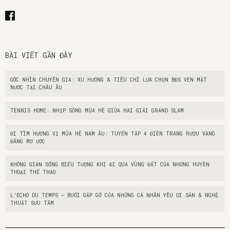
BÀI VIẾT GẦN ĐÂY
GÓC NHÌN CHUYÊN GIA: XU HƯỚNG & TIÊU CHÍ LỰA CHỌN BĐS VEN MẶT
NƯỚC TẠI CHÂU ÂU
TENNIS HOME: NHỊP SỐNG MÙA HÈ GIỮA HAI GIẢI GRAND SLAM
ĐI TÌM HƯƠNG VỊ MÙA HÈ NAM ÂU: TUYỂN TẬP 4 ĐIỀN TRANG RƯỢU VANG
ĐÁNG MƠ ƯỚC
KHÔNG GIAN SỐNG BIỂU TƯỢNG KHI ĐI QUA VÙNG ĐẤT CỦA NHỮNG HUYỀN
THOẠI THỂ THAO
L’ECHO DU TEMPS – BUỔI GẶP GỠ CỦA NHỮNG CÁ NHÂN YÊU DI SẢN & NGHỆ
THUẬT SƯU TẦM