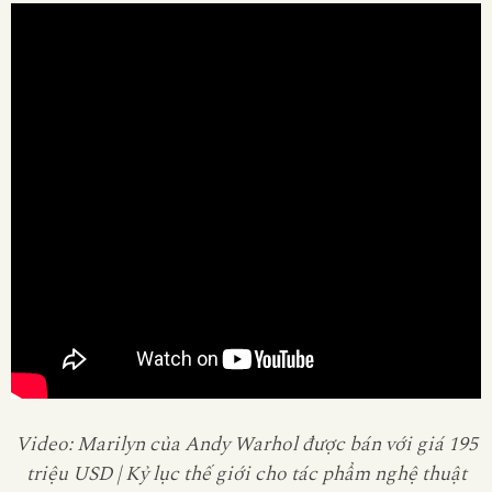
Video: Marilyn của Andy Warhol được bán với giá 195
triệu USD | Kỷ lục thế giới cho tác phẩm nghệ thuật