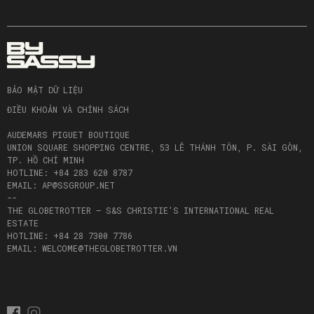
BẢO MẬT DỮ LIỆU
ĐIỀU KHOẢN VÀ CHÍNH SÁCH
AUDEMARS PIGUET BOUTIQUE
UNION SQUARE SHOPPING CENTRE, 53 LÊ THÁNH TÔN, P. SÀI GÒN,
TP. HỒ CHÍ MINH
HOTLINE: +84 283 620 8787
EMAIL: AP@SSGROUP.NET
--
THE GLOBETROTTER – S&S CHRISTIE’S INTERNATIONAL REAL
ESTATE
HOTLINE: +84 28 7300 7786
EMAIL: WELCOME@THEGLOBETROTTER.VN