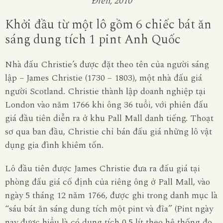
Điển, 2010
Khởi đầu từ một lô gồm 6 chiếc bát ăn
sáng dung tích 1 pint Anh Quốc
Nhà đấu Christie’s được đặt theo tên của người sáng
lập – James Christie (1730 – 1803), một nhà đấu giá
người Scotland. Christie thành lập doanh nghiệp tại
London vào năm 1766 khi ông 36 tuổi, với phiên đấu
giá đầu tiên diễn ra ở khu Pall Mall danh tiếng. Thoạt
sơ qua ban đầu, Christie chỉ bán đấu giá những lô vật
dụng gia đình khiêm tốn.
Lô đầu tiên được James Christie đưa ra đấu giá tại
phòng đấu giá cố định của riêng ông ở Pall Mall, vào
ngày 5 tháng 12 năm 1766, được ghi trong danh mục là
“sáu bát ăn sáng dung tích một pint và đĩa” (Pint ngày
nay được hiểu là có dung tích 0,5 lít theo hệ thống đo