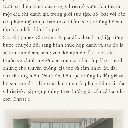
Dưới sự điều hành của ông, Christie’s vươn lên thành
một địa chỉ danh giá trong giới sưu tập, nổi bật với các
tác phẩm mỹ thuật, bản thảo hiếm có và những bộ sưu
tập bậc nhất thời bấy giờ.
Sau khi James Christie trẻ qua đời, doanh nghiệp từng
bước chuyển đổi sang hình thức hợp danh và sau đó là
sở hữu tập đoàn, song việc kế nghiệp đầu tiên vẫn
thuộc về chính người con trai của nhà sáng lập – minh
chứng cho truyền thống gia tộc và tầm nhìn lâu dài
của thương hiệu. Và từ đó, liên tục những lô đắt giá và
bộ sưu tập độc đáo xuất hiện tại các phiên đấu giá của
Christie’s, gây dựng đúng theo hướng đi của cả hai cha
con Christie.