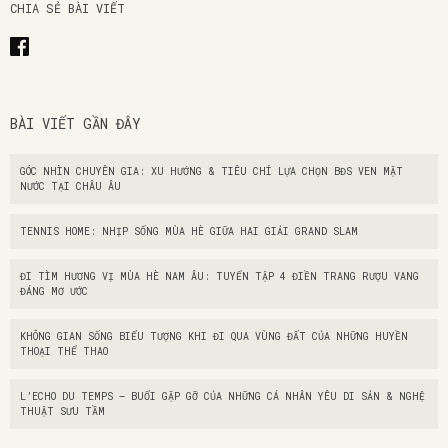
CHIA SẺ BÀI VIẾT
BÀI VIẾT GẦN ĐÂY
GÓC NHÌN CHUYÊN GIA: XU HƯỚNG & TIÊU CHÍ LỰA CHỌN BĐS VEN MẶT
NƯỚC TẠI CHÂU ÂU
TENNIS HOME: NHỊP SỐNG MÙA HÈ GIỮA HAI GIẢI GRAND SLAM
ĐI TÌM HƯƠNG VỊ MÙA HÈ NAM ÂU: TUYỂN TẬP 4 ĐIỀN TRANG RƯỢU VANG
ĐÁNG MƠ ƯỚC
KHÔNG GIAN SỐNG BIỂU TƯỢNG KHI ĐI QUA VÙNG ĐẤT CỦA NHỮNG HUYỀN
THOẠI THỂ THAO
L’ECHO DU TEMPS – BUỔI GẶP GỠ CỦA NHỮNG CÁ NHÂN YÊU DI SẢN & NGHỆ
THUẬT SƯU TẦM