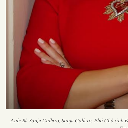
Ảnh: Bà Sonja Cullaro, Sonja Cullaro, Phó Chủ tịch Đ