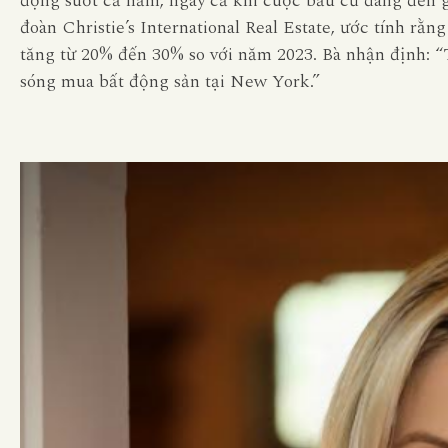
động suốt cả năm, ngay cả khi cuộc bầu cử đang đến 
đoàn Christie’s International Real Estate, ước tính r
tăng từ 20% đến 30% so với năm 2023. Bà nhận định: “T
sóng mua bất động sản tại New York.”