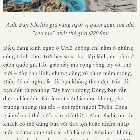
Ảnh: Buji Khalifa giữ vững ngôi vị quán quân toà nhà
“cao ráo” nhất thế giới (829.8m)
Điều đáng kinh ngạc ở UAE không chỉ nằm ở những
công trình chọc trời hay sự xa hoa lấp lánh, mà nằm ở
cách quốc gia Hồi giáo này mở rộng vòng tay với thế
giới – đầy bản lĩnh, nhưng cũng vô cùng mềm mỏng.
Điều đó có nghĩa là, dù bạn không theo đạo Hồi, dù
bạn đến từ phương Tây hay phương Đông, bạn vẫn
được chào đón. Đó là một sự chào đón không phô
trương nhưng sâu sắc – nơi một người Thiên Chúa
giáo vẫn có thể bước vào nhà thờ ở Abu Dhabi, nơi du
khách có thể dùng bữa với thịt lợn hoặc nhấm nháp
một ly rượu vang tại các nhà hàng ở Dubai mà không