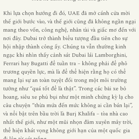
Khi lựa chọn hướng đi đó, UAE đã mở cánh cửa mời
thế giới bước vào, và thế giới cũng đã không ngần ngại
mang theo vốn, công nghệ, nhân tài và giấc mơ đến với
nơi đây. Dubai trở thành biểu tượng đầu tiên cho sự
hội nhập thành công ấy. Chúng ta vẫn thường kinh
ngạc khi nhìn thấy cảnh sát Dubai lái Lamborghini,
Ferrari hay Bugatti để tuần tra – không phải để phô
trương quyền lực, mà là để thể hiện rằng họ có thể
mang lại sự an toàn tuyệt đối trong một môi trường
tưởng như “quá tốt để là thật”. Trong các bãi xe bỏ
hoang, siêu xe phủ bụi như một minh chứng kỳ lạ cho
câu chuyện “thừa mứa đến mức không ai cần bán lại”,
và nổi bật trên bầu trời là
Burj Khalifa
– tòa nhà cao
nhất thế giới, như một mũi nhọn đâm xuyên mây trời,
thể hiện khát vọng không giới hạn của một quốc gia
đi lên từ cát trắng.