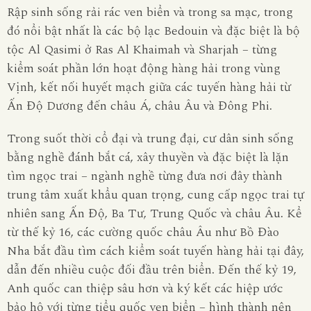
Rập sinh sống rải rác ven biển và trong sa mạc, trong
đó nổi bật nhất là các bộ lạc Bedouin và đặc biệt là bộ
tộc Al Qasimi ở Ras Al Khaimah và Sharjah – từng
kiểm soát phần lớn hoạt động hàng hải trong vùng
Vịnh, kết nối huyết mạch giữa các tuyến hàng hải từ
Ấn Độ Dương đến châu Á, châu Âu và Đông Phi.
Trong suốt thời cổ đại và trung đại, cư dân sinh sống
bằng nghề đánh bắt cá, xây thuyền và đặc biệt là lặn
tìm ngọc trai – ngành nghề từng đưa nơi đây thành
trung tâm xuất khẩu quan trọng, cung cấp ngọc trai tự
nhiên sang Ấn Độ, Ba Tư, Trung Quốc và châu Âu. Kể
từ thế kỷ 16, các cường quốc châu Âu như Bồ Đào
Nha bắt đầu tìm cách kiểm soát tuyến hàng hải tại đây,
dẫn đến nhiều cuộc đối đầu trên biển. Đến thế kỷ 19,
Anh quốc can thiệp sâu hơn và ký kết các hiệp ước
bảo hộ với từng tiểu quốc ven biển – hình thành nên