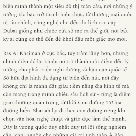
biến mình thành một siêu đô thị toàn cầu, nơi những ý
tưởng táo bạo trở thành hiện thực, từ thương mại quốc
tế, tài chính, công nghệ cho đến du lịch cao cấp.
Dubai giống như chiếc cửa sổ mở ra thế giới, nơi bất
kỳ ai cũng có thể đến để khởi đầu một giấc mơ mới.
Ras Al Khaimah
ở cực bắc, tuy trầm lặng hơn, nhưng
chính điều đó lại khiến nó trở thành một điểm đến lý
tưởng cho phát triển nghỉ dưỡng và hậu cần quốc tế.
Sở hữu địa hình đa dạng từ biển đến núi, nơi đây
không chỉ là mảnh đất giàu tiềm năng địa kinh tế mà
còn mang trong mình chiều sâu lịch sử – từng là điểm
giao thương quan trọng từ thời Con đường Tơ lụa
đường biển.
Sharjah
lại đi theo con đường riêng khi
chọn văn hóa, nghệ thuật và giáo dục làm thế mạnh.
Đây là vương quốc duy nhất duy trì lối sống nghiêm
cẩn, khơi nguồn cho những giá trị tinh thần Ả Rập