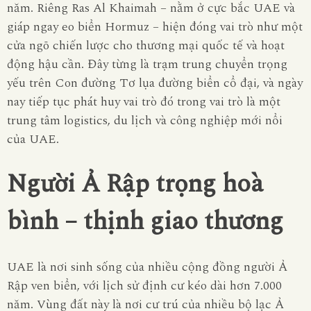
năm. Riêng Ras Al Khaimah – nằm ở cực bắc UAE và
giáp ngay eo biển Hormuz – hiện đóng vai trò như một
cửa ngõ chiến lược cho thương mại quốc tế và hoạt
động hậu cần. Đây từng là trạm trung chuyển trọng
yếu trên Con đường Tơ lụa đường biển cổ đại, và ngày
nay tiếp tục phát huy vai trò đó trong vai trò là một
trung tâm logistics, du lịch và công nghiệp mới nổi
của UAE.
Người Ả Rập trọng hoà
bình – thịnh giao thương
UAE là
nơi sinh sống của nhiều cộng đồng người Ả
Rập ven biển, với lịch sử định cư kéo dài hơn 7.000
năm. Vùng đất này là nơi cư trú của nhiều bộ lạc Ả