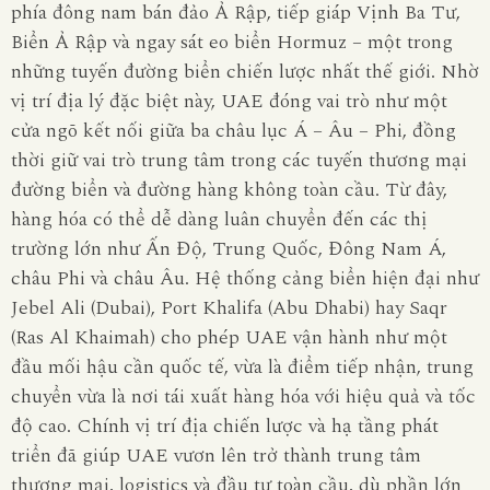
phía đông nam bán đảo Ả Rập, tiếp giáp Vịnh Ba Tư,
Biển Ả Rập và ngay sát eo biển Hormuz – một trong
những tuyến đường biển chiến lược nhất thế giới. Nhờ
vị trí địa lý đặc biệt này, UAE đóng vai trò như một
cửa ngõ kết nối giữa ba châu lục Á – Âu – Phi, đồng
thời giữ vai trò trung tâm trong các tuyến thương mại
đường biển và đường hàng không toàn cầu. Từ đây,
hàng hóa có thể dễ dàng luân chuyển đến các thị
trường lớn như Ấn Độ, Trung Quốc, Đông Nam Á,
châu Phi và châu Âu. Hệ thống cảng biển hiện đại như
Jebel Ali (Dubai), Port Khalifa (Abu Dhabi) hay Saqr
(Ras Al Khaimah) cho phép UAE vận hành như một
đầu mối hậu cần quốc tế, vừa là điểm tiếp nhận, trung
chuyển vừa là nơi tái xuất hàng hóa với hiệu quả và tốc
độ cao. Chính vị trí địa chiến lược và hạ tầng phát
triển đã giúp UAE vươn lên trở thành trung tâm
thương mại, logistics và đầu tư toàn cầu, dù phần lớn