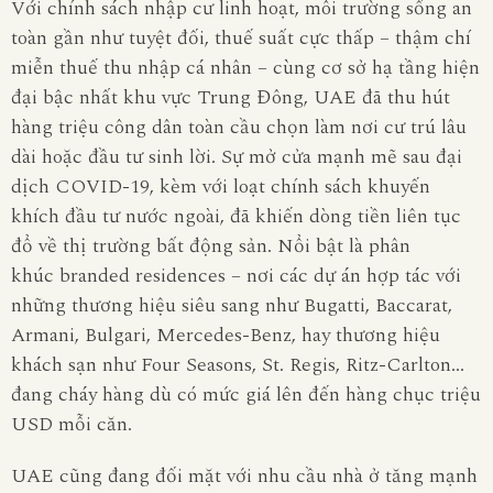
Với chính sách nhập cư linh hoạt, môi trường sống an
toàn gần như tuyệt đối, thuế suất cực thấp – thậm chí
miễn thuế thu nhập cá nhân – cùng cơ sở hạ tầng hiện
đại bậc nhất khu vực Trung Đông, UAE đã thu hút
hàng triệu công dân toàn cầu chọn làm nơi cư trú lâu
dài hoặc đầu tư sinh lời. Sự mở cửa mạnh mẽ sau đại
dịch COVID-19, kèm với loạt chính sách khuyến
khích đầu tư nước ngoài, đã khiến dòng tiền liên tục
đổ về thị trường bất động sản. Nổi bật là phân
khúc
branded residences
– nơi các dự án hợp tác với
những thương hiệu siêu sang như
Bugatti, Baccarat,
Armani, Bulgari, Mercedes-Benz
, hay thương hiệu
khách sạn như Four Seasons, St. Regis, Ritz-Carlton…
đang cháy hàng dù có mức giá lên đến hàng chục triệu
USD mỗi căn.
UAE cũng đang đối mặt với nhu cầu nhà ở tăng mạnh