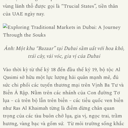
vùng lãnh thổ được gọi là “Trucial States”, tiền thân
của UAE ngày nay.
Ảnh: Một khu “Bazaar” tại Dubai sầm uất với hoa khô,
trái cây, vải vóc, gia vị của Dubai
Vào thời kỳ từ thế kỷ 18 đến đầu thế kỷ 19, bộ tộc Al
Qasimi sở hữu một lực lượng hải quân mạnh mẽ, đủ
sức chi phối các tuyến thương mại trên Vịnh Ba Tư và
Biển Ả Rập. Nằm trên các nhánh của Con đường Tơ
lụa – cả trên bộ lẫn trên biển – các tiểu quốc ven biển
như Ras Al Khaimah từng là điểm dừng chân quan
trọng của các tàu buôn chở lụa, gia vị, ngọc trai, trầm
hương, vàng bạc và gốm sứ. Từ môi trường sống khắc