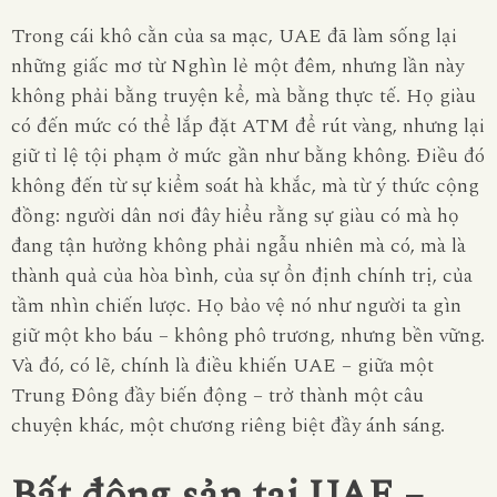
Trong cái khô cằn của sa mạc, UAE đã làm sống lại
những giấc mơ từ
Nghìn lẻ một đêm
, nhưng lần này
không phải bằng truyện kể, mà bằng thực tế. Họ giàu
có đến mức có thể lắp đặt
ATM để rút vàng
, nhưng lại
giữ tỉ lệ tội phạm ở mức gần như bằng không. Điều đó
không đến từ sự kiểm soát hà khắc, mà từ ý thức cộng
đồng: người dân nơi đây hiểu rằng sự giàu có mà họ
đang tận hưởng không phải ngẫu nhiên mà có, mà là
thành quả của hòa bình, của sự ổn định chính trị, của
tầm nhìn chiến lược. Họ bảo vệ nó như người ta gìn
giữ một kho báu – không phô trương, nhưng bền vững.
Và đó, có lẽ, chính là điều khiến UAE – giữa một
Trung Đông đầy biến động – trở thành một câu
chuyện khác, một chương riêng biệt đầy ánh sáng.
Bất động sản tại UAE –