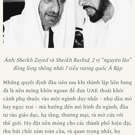
Ảnh: Sheikh Zayed và Sheikh Rashid, 2 vị “nguyên lão”
đồng lòng thống nhất 7 tiểu vương quốc Ả Rập
Những quyết định đầu tiên sau khi thành lập liên bang
đã là nền móng khôn ngoan để đưa UAE thoát khỏi
cảnh phụ thuộc vào một ngành duy nhất – như dầu mỏ
hay ngọc trai – mà hướng đến mô hình đa ngành, đầu
tư vào giáo dục, hạ tầng, thương mại, và mở cửa với
thế giới. Họ đặt nền móng cho các thành phố hiện đại,
thu hút chất xám toàn cầu, và quan trọng nhất, họ