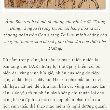
Ảnh: Bức tranh cổ mô tả những chuyến lạc đà (Trung
Đông) và ngựa (Trung Quốc) tải hàng hóa và các
thương nhân trên Con đường Tơ Lụa, minh chứng cho
sự giao thương sầm uất và giao thoa văn hóa thời nhà
Đường.
Dù nằm trong vùng khí hậu sa mạc, thiên nhiên lại
ban tặng cho UAE những lợi thế địa lý hiếm có: bờ
biển dài, vùng vịnh kín gió, nhiều cửa sông dễ tiếp
cận, và đặc biệt là dãy núi Hajar ở phía bắc tạo ra vi
khí hậu mát mẻ, dễ chịu hơn hẳn các vùng sa mạc lân
cận. Các yếu tố tự nhiên này không chỉ thuận lợi cho
hàng hải và định cư mà còn góp phần phát triển du
lịch sinh thái, thể thao mạo hiểm và nghỉ dưỡng quanh