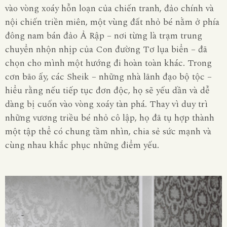
vào vòng xoáy hỗn loạn của chiến tranh, đảo chính và
nội chiến triền miên, một vùng đất nhỏ bé nằm ở phía
đông nam bán đảo Ả Rập – nơi từng là trạm trung
chuyển nhộn nhịp của Con đường Tơ lụa biển – đã
chọn cho mình một hướng đi hoàn toàn khác. Trong
cơn bão ấy, các Sheik – những nhà lãnh đạo bộ tộc –
hiểu rằng nếu tiếp tục đơn độc, họ sẽ yếu dần và dễ
dàng bị cuốn vào vòng xoáy tàn phá. Thay vì duy trì
những vương triều bé nhỏ cô lập, họ đã tụ hợp thành
một tập thể có chung tầm nhìn, chia sẻ sức mạnh và
cùng nhau khắc phục những điểm yếu.