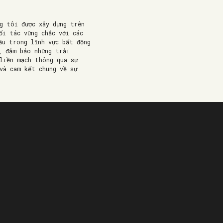
g tôi được xây dựng trên
ối tác vững chắc với các
ầu trong lĩnh vực bất động
, đảm bảo những trải
liền mạch thông qua sự
và cam kết chung về sự