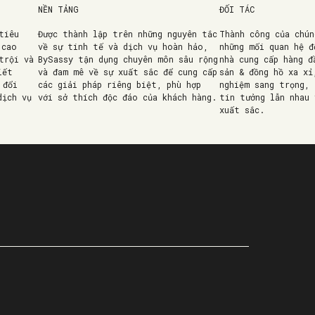
NỀN TẢNG
ĐỐI TÁC
tiêu
Được thành lập trên những nguyên tắc
Thành công của chún
 cao
về sự tinh tế và dịch vụ hoàn hảo,
những mối quan hệ đ
trội và
BySassy tận dụng chuyên môn sâu rộng
nhà cung cấp hàng đ
iết
và đam mê về sự xuất sắc để cung cấp
sản & đồng hồ xa xỉ
 đổi
các giải pháp riêng biệt, phù hợp
nghiệm sang trọng, 
dịch vụ
với sở thích độc đáo của khách hàng.
tin tưởng lẫn nhau 
xuất sắc.